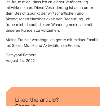
Ich freue mich, dass ich an dieser Veränderung
mitwirken kann. Diese Veränderung ist auch unter
dem Gesichtspunkt der wirtschaftlichen und
ökologischen Nachhaltigkeit von Bedeutung. Ich
freue mich darauf, diesen Wandel gemeinsam mit
unseren Kunden zu vollziehen.
Vielen Dank für Ihre
Meine Freizeit verbringe ich gerne mit meiner Familie,
Bewerbung! Wir
mit Sport, Musik und Aktivitäten im Freien.
melden uns in Kürze
Damyanti Rathore
bei Ihnen.
August 24, 2022
Folgen Sie uns, um auf dem Laufenden zu
bleiben.
Liked the article?