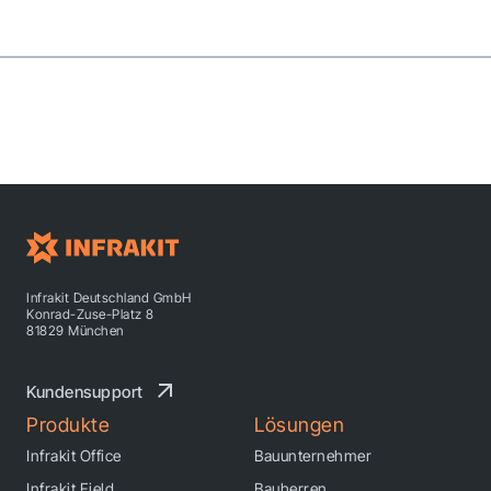
Infrakit Deutschland GmbH
Konrad-Zuse-Platz 8
81829 München
Kundensupport
Produkte
Lösungen
Infrakit Office
Bauunternehmer
Infrakit Field
Bauherren