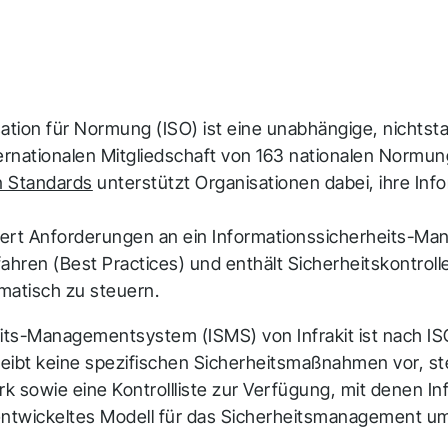
1
Infrakit Insights
Erhalten Sie aggregierte Daten, die von allen
Teammitgliedern und Projektphasen erfasst und
sation für Normung (ISO) ist eine unabhängige, nichtsta
analysiert werden.
ternationalen Mitgliedschaft von 163 nationalen Normu
n Standards
unterstützt Organisationen dabei, ihre Inf
iert Anforderungen an ein Informationssicherheits-M
hren (Best Practices) und enthält Sicherheitskontrolle
matisch zu steuern.
its-Managementsystem (ISMS) von Infrakit ist nach I
hreibt keine spezifischen Sicherheitsmaßnahmen vor, ste
owie eine Kontrollliste zur Verfügung, mit denen Infr
rentwickeltes Modell für das Sicherheitsmanagement u