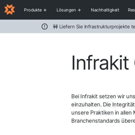
Produkte
Lösungen
Nachhaltigkeit
Res
🚧 Liefern Sie Infrastrukturprojekte
Blog
Wer wir sind
Infraki
Infrakit Office
Bauunternehmer
Verfolgen Sie den Fortschritt, verwalten Sie
Behalten Sie jede Phase des Bauprojekts unter Kontroll
Aufgaben und teilen Sie Projektdaten in Echtzeit
– alles über ein einziges, kartenbasiertes
Dashboard.
Bei Infrakit setzen wir u
einzuhalten. Die Integritä
unsere Praktiken in allen
Branchenstandards über