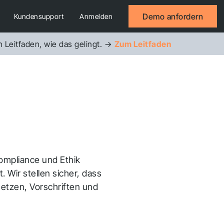
Demo anfordern
Kundensupport
Anmelden
n Leitfaden, wie das gelingt. →
Zum Leitfaden
Veranstaltungen
Kontaktieren Sie uns
Infrakit Survey
 Transparenz über Ihre Projekte.
Erfassen Sie präzise Felddaten und
synchronisieren Sie sie nahtlos mit Ihren
digitalen Modellen.
Compliance und Ethik
. Wir stellen sicher, dass
setzen, Vorschriften und