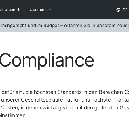
sourcen
Über uns
DE
 termingerecht und im Budget – erfahren Sie in unserem neue
Erfolgsgeschichten
Karriere
t Compliance
Infrakit Field
Bauherren
e.
Statten Sie Ihre Teams vor Ort mit sofortigem
Erhalten Sie vollständige
Zugriff auf Pläne, Zeichnungen und Bau-Updates
aus.
ns dafür ein, die höchsten Standards in den Bereichen 
t unserer Geschäftsabläufe hat für uns höchste Priorität
 Märkten, in denen wir tätig sind, mit den geltenden Ge
einstimmen.