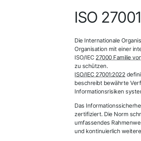
ISO 2700
Infrakit Truck
Erfassen Sie Massentransportdaten in Echtzeit
und stellen Sie eine genaue Verfolgung von
Die Internationale Organi
Materialien und Bewegungen auf der Baustelle
Organisation mit einer in
sicher.
ISO/IEC
27000 Familie vo
zu schützen.
ISO/IEC 27001:2022
defin
beschreibt bewährte Verfa
Informationsrisiken syste
Das Informationssicherhe
zertifiziert. Die Norm sc
umfassendes Rahmenwerk s
und kontinuierlich weite