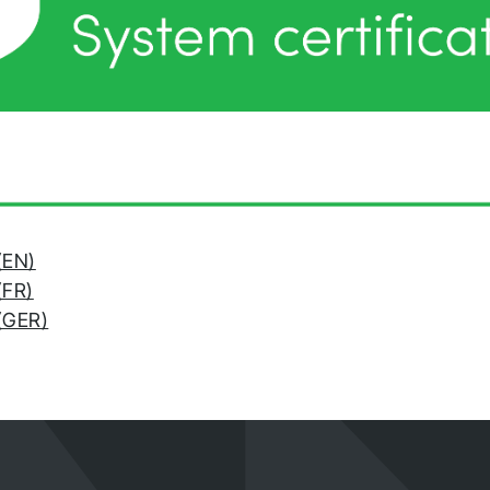
ewerbung! Wir melden un
n Kürze bei Ihnen.
gen Sie uns, um auf dem Laufenden
bleiben.
(EN)
(FR)
 (GER)