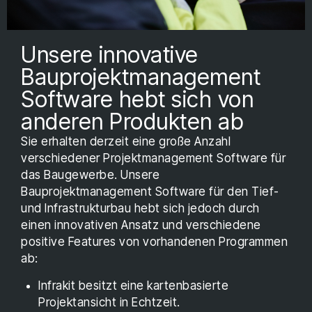
Vielen Dank für Ihre
Unsere innovative
Bauprojektmanagement
Bewerbung! Wir
Software hebt sich von
melden uns in Kürze
anderen Produkten ab
bei Ihnen.
Sie erhalten derzeit eine große Anzahl
verschiedener Projektmanagement Software für
Folgen Sie uns, um auf dem Laufenden zu
das Baugewerbe. Unsere
bleiben.
Bauprojektmanagement Software für den Tief-
und Infrastrukturbau hebt sich jedoch durch
einen innovativen Ansatz und verschiedene
positive Features von vorhandenen Programmen
ab:
Infrakit besitzt eine kartenbasierte
Projektansicht in Echtzeit.