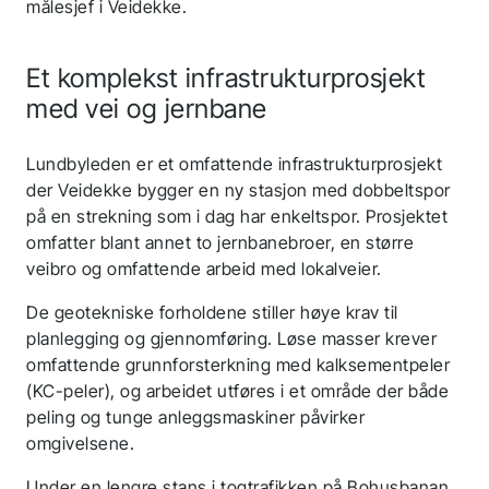
målesjef i Veidekke.
Et komplekst infrastrukturprosjekt
med vei og jernbane
Lundbyleden er et omfattende infrastrukturprosjekt
der Veidekke bygger en ny stasjon med dobbeltspor
på en strekning som i dag har enkeltspor. Prosjektet
omfatter blant annet to jernbanebroer, en større
veibro og omfattende arbeid med lokalveier.
De geotekniske forholdene stiller høye krav til
planlegging og gjennomføring. Løse masser krever
omfattende grunnforsterkning med kalksementpeler
(KC-peler), og arbeidet utføres i et område der både
peling og tunge anleggsmaskiner påvirker
omgivelsene.
Under en lengre stans i togtrafikken på Bohusbanan