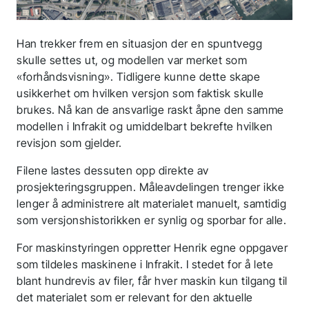
Han trekker frem en situasjon der en spuntvegg
skulle settes ut, og modellen var merket som
«forhåndsvisning». Tidligere kunne dette skape
usikkerhet om hvilken versjon som faktisk skulle
brukes. Nå kan de ansvarlige raskt åpne den samme
modellen i Infrakit og umiddelbart bekrefte hvilken
Takk for søknaden din!
revisjon som gjelder.
Du hører snart tilbake
Filene lastes dessuten opp direkte av
prosjekteringsgruppen. Måleavdelingen trenger ikke
fra oss.
lenger å administrere alt materialet manuelt, samtidig
som versjonshistorikken er synlig og sporbar for alle.
Følg oss for siste nytt
For maskinstyringen oppretter Henrik egne oppgaver
som tildeles maskinene i Infrakit. I stedet for å lete
blant hundrevis av filer, får hver maskin kun tilgang til
det materialet som er relevant for den aktuelle