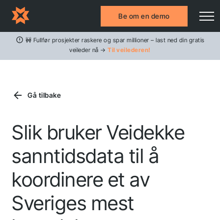
Be om en demo
🚧 Fullfør prosjekter raskere og spar millioner – last ned din gratis
veileder nå →
Til veilederen!
Gå tilbake
Slik bruker Veidekke
sanntidsdata til å
koordinere et av
Sveriges mest