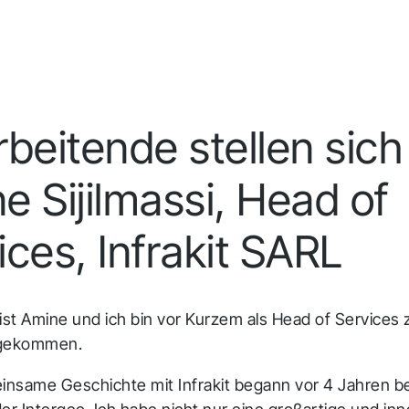
Infrakit Insights
Erhalten Sie aggregierte Daten, die von allen
Teammitgliedern und Projektphasen erfasst und
analysiert werden.
rbeitende stellen sich
e Sijilmassi, Head of
ices, Infrakit SARL
st Amine und ich bin vor Kurzem als Head of Services z
 gekommen.
nsame Geschichte mit Infrakit begann vor 4 Jahren b