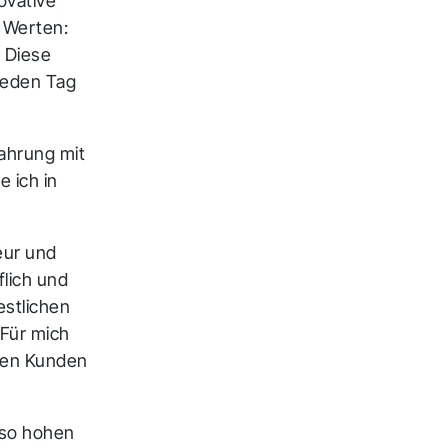
ovative
 Werten:
 Diese
 jeden Tag
ahrung mit
 ich in
eur und
lich und
estlichen
 Für mich
 den Kunden
 so hohen