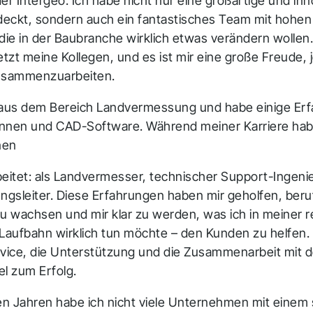
er Intergeo. Ich habe nicht nur eine großartige und inn
eckt, sondern auch ein fantastisches Team mit hohen
ie in der Baubranche wirklich etwas verändern wollen.
etzt meine Kollegen, und es ist mir eine große Freude,
zusammenzuarbeiten.
aus dem Bereich Landvermessung und habe einige Erf
nen und CAD-Software. Während meiner Karriere habe
nen
beitet: als Landvermesser, technischer Support-Ingeni
gsleiter. Diese Erfahrungen haben mir geholfen, beruf
zu wachsen und mir klar zu werden, was ich in meiner r
 Laufbahn wirklich tun möchte – den Kunden zu helfen.
rvice, die Unterstützung und die Zusammenarbeit mit
el zum Erfolg.
ten Jahren habe ich nicht viele Unternehmen mit einem