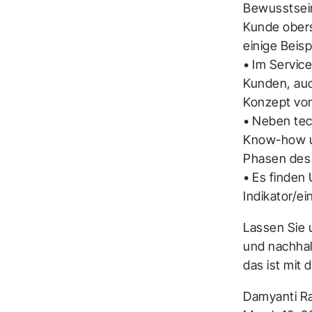
Bewusstsein 
Kunde obers
einige Beisp
• Im Servic
Kunden, auc
Konzept von
• Neben tec
Know-how un
Phasen des 
• Es finden
Indikator/e
Lassen Sie 
und nachhal
das ist mit 
V
Damyanti R