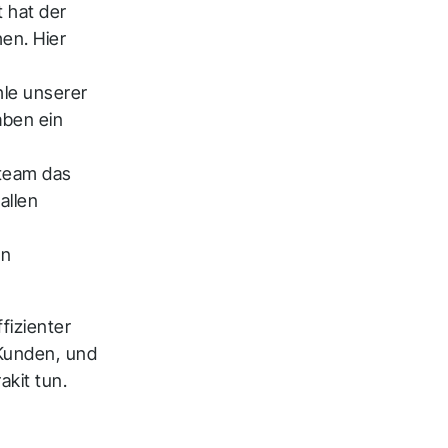
t hat der
en. Hier
hle unserer
aben ein
team das
allen
en
fizienter
 Kunden, und
akit tun.