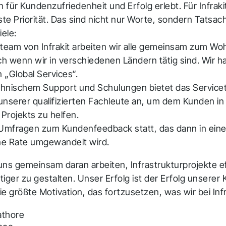
für Kundenzufriedenheit und Erfolg erlebt. Für Infraki
te Priorität. Das sind nicht nur Worte, sondern Tatsach
iele:
eteam von Infrakit arbeiten wir alle gemeinsam zum Wo
h wenn wir in verschiedenen Ländern tätig sind. Wir h
 „Global Services“.
hnischem Support und Schulungen bietet das Service
serer qualifizierten Fachleute an, um dem Kunden in 
Projekts zu helfen.
 Umfragen zum Kundenfeedback statt, das dann in ein
ine Rate umgewandelt wird.
uns gemeinsam daran arbeiten, Infrastrukturprojekte ef
tiger zu gestalten. Unser Erfolg ist der Erfolg unserer
die größte Motivation, das fortzusetzen, was wir bei Infr
ielen Dank für Ihre
athore