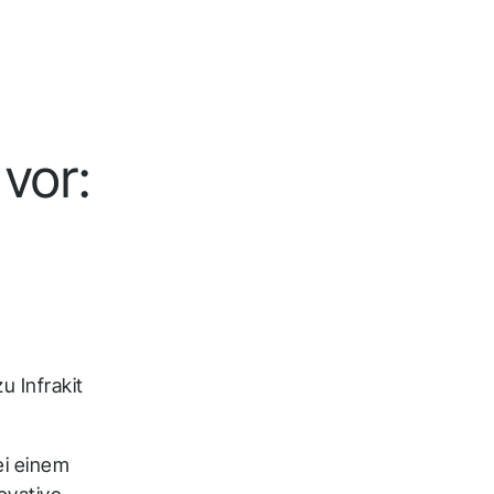
 vor:
u Infrakit
ei einem