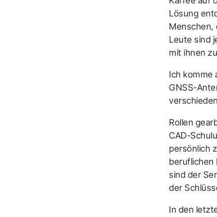
Kaffee auf d
Lösung entd
Menschen, d
Leute sind j
mit ihnen 
Ich komme 
GNSS-Anten
verschiede
Rollen gear
CAD-Schulun
persönlich 
beruflichen
sind der Se
der Schlüss
In den letz