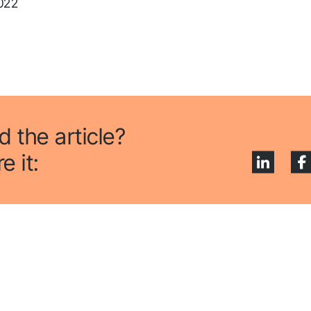
022
ewerbung! Wir melden un
n Kürze bei Ihnen.
gen Sie uns, um auf dem Laufenden
bleiben.
d the article?
e it: