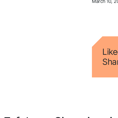
March 10, 2
B
i
Fol
zu 
Like
Shar