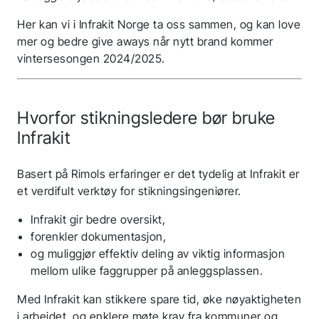
Her kan vi i Infrakit Norge ta oss sammen, og kan love
mer og bedre give aways når nytt brand kommer
vintersesongen 2024/2025.
Takk for søknaden
Hvorfor stikningsledere bør bruke
din! Du hører snart
Infrakit
tilbake fra oss.
Basert på Rimols erfaringer er det tydelig at Infrakit er
et verdifult verktøy for stikningsingeniører.
Følg oss for siste nytt
Infrakit gir bedre oversikt,
forenkler dokumentasjon,
og muliggjør effektiv deling av viktig informasjon
mellom ulike faggrupper på anleggsplassen.
Med Infrakit kan stikkere spare tid, øke nøyaktigheten
i arbeidet, og enklere møte krav fra kommuner og