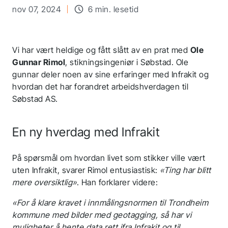
nov 07, 2024
6 min. lesetid
Vi har vært heldige og fått slått av en prat med
Ole
Gunnar Rimol
, stikningsingeniør i Søbstad. Ole
gunnar deler noen av sine erfaringer med Infrakit og
hvordan det har forandret arbeidshverdagen til
Søbstad AS.
En ny hverdag med Infrakit
På spørsmål om hvordan livet som stikker ville vært
uten Infrakit, svarer Rimol entusiastisk:
«Ting har blitt
mere oversiktlig»
. Han forklarer videre:
«For å klare kravet i innmålingsnormen til Trondheim
kommune med bilder med geotagging, så har vi
muligheter å hente data rett ifra Infrakit og til