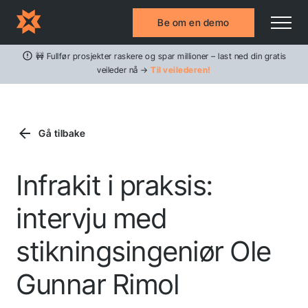
Be om en demo
🚧 Fullfør prosjekter raskere og spar millioner – last ned din gratis
veileder nå →
Til veilederen!
Gå tilbake
Infrakit i praksis:
intervju med
stikningsingeniør Ole
Gunnar Rimol