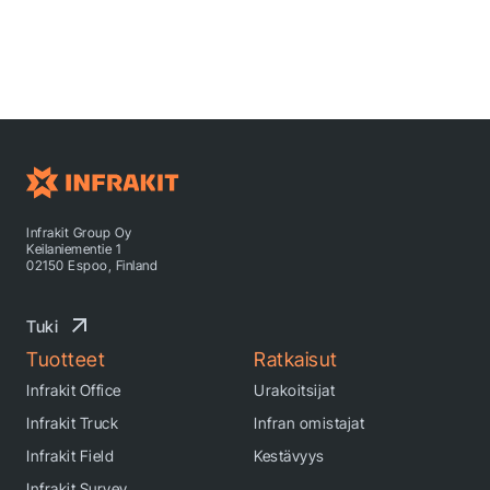
Infrakit Group Oy
Keilaniementie 1
02150 Espoo, Finland
Tuki
Tuotteet
Ratkaisut
Infrakit Office
Urakoitsijat
Infrakit Truck
Infran omistajat
Infrakit Field
Kestävyys
Infrakit Survey