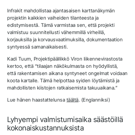
Infrakit mahdollistaa ajantasaisen karttanäkymän
projektin kaikkien vaiheiden tilanteesta ja
edistymisestä. Tämä varmistaa sen, että projekti
valmistuu suunnitellusti vähemmillä virheillä,
korjauksilla ja korvausvaatimuksilla, dokumentaation
syntyessä samanaikaisesti.
Kadi Tuum, Projektipäällikkö Viron liikennevirastosta
kertoo, että “tilaajan näkökulmasta on hyödyllistä,
että rakentamisen aikana syntyneet ongelmat voidaan
koota kartalle. Tämä helpottaa syiden löytämistä ja
mahdollisten kiistojen ratkaisemista takuuaikana.”
Lue hänen haastattelunsa
täältä
. (Englanniksi)
Lyhyempi valmistumisaika säästöillä
kokonaiskustannuksista