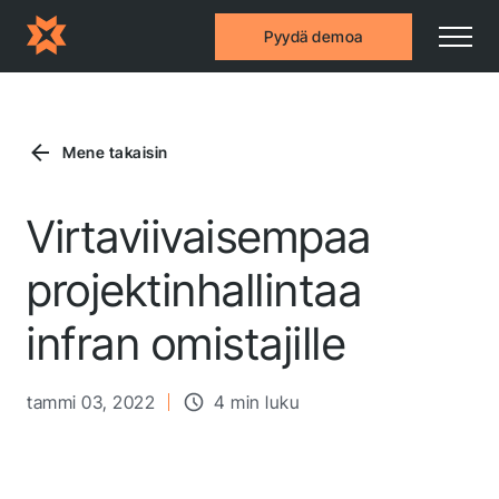
Pyydä demoa
Mene takaisin
Virtaviivaisempaa
projektinhallintaa
infran omistajille
tammi 03, 2022
4 min luku