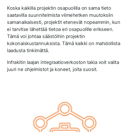
Koska kaikilla projektin osapuolilla on sama tieto
saatavilla suunnitelmista viimehetken muutoksiin
samanaikaisesti, projektit etenevät nopeammin, kun
ei tarvitse lähettää tietoa eri osapuolille erikseen.
Tämä voi johtaa säästöihin projektin
kokonaiskustannuksista. Tämä kaikki on mahdollista
laadusta tinkimättä.
Infrakitin laajan integraatioverkoston takia voit valita
juuri ne ohjelmistot ja koneet, joita suosit.
Thank you for you
application! We will
get back to you