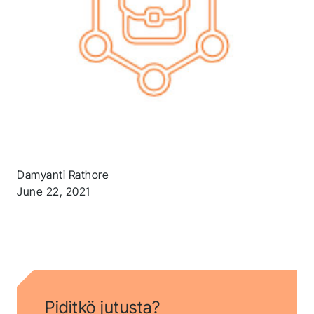
shortly.
Seuraa meitä saadaksesi viimeisimmät
uutiset
Damyanti Rathore
June 22, 2021
Piditkö jutusta?