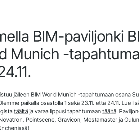
Infrakit Insights
Hanki koottua dataa seurattuna ja analysoituna
kaikilta tiimin jäseniltä ja projektin eri vaiheista.
ella BIM-paviljonki 
d Munich -tapahtum
24.11.
allistuu jälleen BIM World Munich -tapahtumaan osana 
 Olemme paikalla osastolla 1 sekä 23.11. että 24.11. Lue 
ngista
täältä
ja varaa lippusi tapahtumaan
täältä
. Paviljo
: Novatron, Pointscene, Gravicon, Mestamaster ja Oulun 
nchenissä!