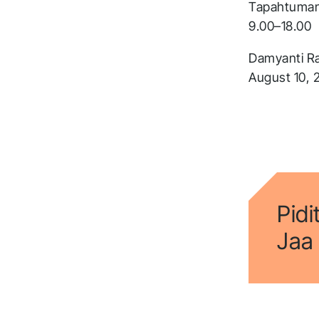
Tapahtuman a
9.00–18.00
Damyanti R
August 10, 
Pidi
Jaa 
T
a