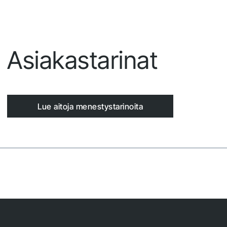
t
Asiakastarinat
Seu
uut
Lue aitoja menestystarinoita