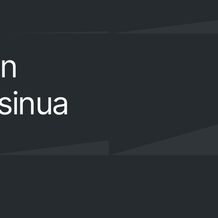
en
sinua