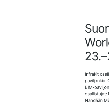
Infrakit Truck
Tallenna reaaliaikaista massansiirtodataa
varmistaen materiaalien ja liikkeiden tarkan
Suom
seurannan työmaalla.
Worl
23.–
Infrakit os
paviljonkia.
BIM-paviljo
osallistujat
Nähdään Mü