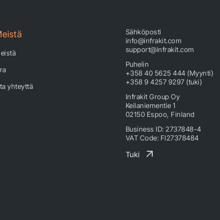
Sähköposti
eistä
info@infrakit.com
support@infrakit.com
eistä
Puhelin
ra
+358 40 5625 444 (Myynti)
+358 9 4257 9297 (tuki)
ta yhteyttä
Infrakit Group Oy
Keilaniementie 1
02150 Espoo, Finland
Business ID: 2737848-4
VAT Code: FI27378484
Tuki