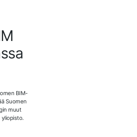
BIM
assa
Suomen BIM-
lisää Suomen
ngin muut
yliopisto.