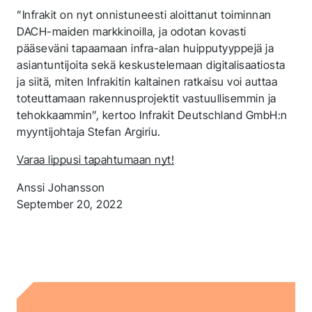
”Infrakit on nyt onnistuneesti aloittanut toiminnan
DACH-maiden markkinoilla, ja odotan kovasti
pääseväni tapaamaan infra-alan huipputyyppejä ja
asiantuntijoita sekä keskustelemaan digitalisaatiosta
Thank you for you
ja siitä, miten Infrakitin kaltainen ratkaisu voi auttaa
toteuttamaan rakennusprojektit vastuullisemmin ja
application! We will
tehokkaammin”, kertoo Infrakit Deutschland GmbH:n
myyntijohtaja Stefan Argiriu.
get back to you
shortly.
Varaa lippusi tapahtumaan nyt!
Anssi Johansson
Seuraa meitä saadaksesi viimeisimmät
September 20, 2022
uutiset