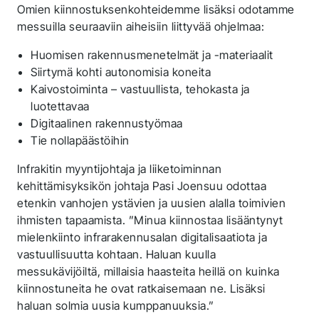
Omien kiinnostuksenkohteidemme lisäksi odotamme
messuilla seuraaviin aiheisiin liittyvää ohjelmaa:
Huomisen rakennusmenetelmät ja -materiaalit
Siirtymä kohti autonomisia koneita
Kaivostoiminta – vastuullista, tehokasta ja
luotettavaa
Digitaalinen rakennustyömaa
Tie nollapäästöihin
Infrakitin myyntijohtaja ja liiketoiminnan
kehittämisyksikön johtaja Pasi Joensuu odottaa
etenkin vanhojen ystävien ja uusien alalla toimivien
ihmisten tapaamista. ”Minua kiinnostaa lisääntynyt
mielenkiinto infrarakennusalan digitalisaatiota ja
vastuullisuutta kohtaan. Haluan kuulla
messukävijöiltä, millaisia haasteita heillä on kuinka
kiinnostuneita he ovat ratkaisemaan ne. Lisäksi
haluan solmia uusia kumppanuuksia.”