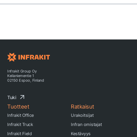
Infrakit Group Oy
Keilaniementie 1
02150 Espoo, Finland
Tuki
Tuotteet
Ratkaisut
Infrakit Office
Urakoitsijat
Infrakit Truck
Infran omistajat
Infrakit Field
Kestävyys