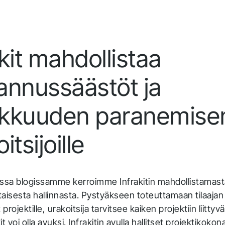
Infrakit Insights
Hanki koottua dataa seurattuna ja analysoituna
kaikilta tiimin jäseniltä ja projektin eri vaiheista.
akit mahdollistaa
annussäästöt ja
kkuuden paranemise
itsijoille
sa blogissamme kerroimme Infrakitin mahdollistamasta
aisesta hallinnasta. Pystyäkseen toteuttamaan tilaajan
rojektille, urakoitsija tarvitsee kaiken projektiin liittyv
t voi olla avuksi. Infrakitin avulla hallitset projektikok