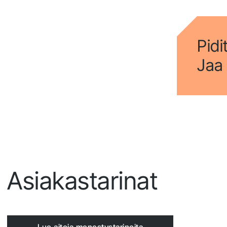
Pidi
Jaa 
Asiakastarinat
Lue aitoja menestystarinoita