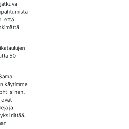
 jatkuva
tapahtumista
, että
inkimättä
ikataulujen
utta 50
 Sama
min käytimme
ohti siihen,
 ovat
eja ja
yksi riittää.
man