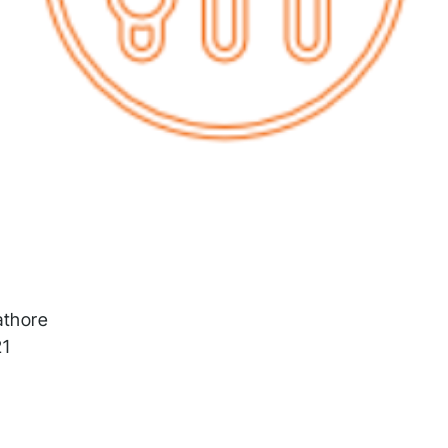
raa meitä saadaksesi viimeisimmät
iset
athore
1