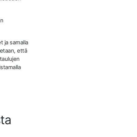
in
t ja samalla
tetaan, että
taulujen
istamalla
sta