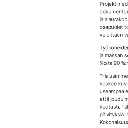
Projektin e
dokumentoint
ja alaurakoi
osapuolet to
veloittaen v
Työkoneiden
ja massan s
%:sta 90 %:
“Halusimme,
koskee kuvia
useampaa eri
että joudui
kootusti. Tä
päivityksiä. 
Kokonaisuu