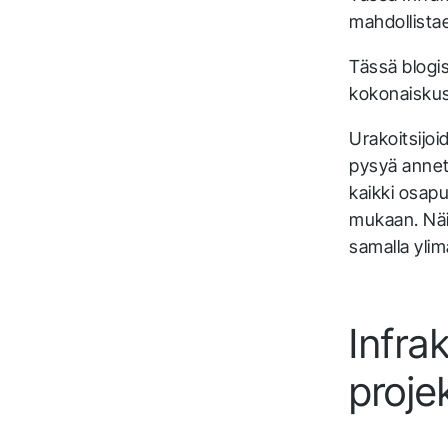
mahdollistae
Tässä blogis
kokonaiskust
Urakoitsijoi
pysyä annetu
kaikki osapu
mukaan. Näin
samalla ylim
Infra
proje