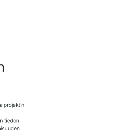
n
 projektin
än tiedon.
onaisuuden