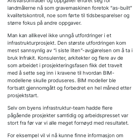
Ansvarsområder og oppgaver endret seg for
landmålerne nå som gravemaskinen foretok “as-built”
kvalitetskontroll, noe som førte til tidsbesparelser og
større fokus på andre oppgaver.
Man kan allikevel ikke unngå utfordringer i et
infrastrukturprosjekt. Den største utfordringen kom
mest sannsynlig av “i siste liten”-avgjørelsen om å ta i
bruk Infrakit. Konsulenter, arkitekter og flere av de
som arbeidet i prosjekteringsfasen fikk det travelt
med å sette seg inn i kravene til hvordan BIM-
modellene skulle produseres. BIM modeller ble
fortsatt gjennomgått og forbedret en hel måned etter
prosjektstart.
Selv om byens infrastruktur-team hadde flere
pågående prosjekter samtidig og arbeidspresset var
stort fra før var vi alle meget fornøyd med resultatet.
For eksempel vil vi nå kunne finne informasjon om