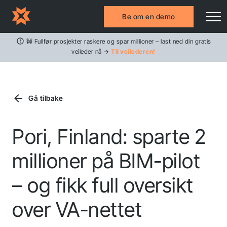
Be om en demo
🚧 Fullfør prosjekter raskere og spar millioner – last ned din gratis
veileder nå →
Til veilederen!
Gå tilbake
Pori, Finland: sparte 2
millioner på BIM-pilot
– og fikk full oversikt
over VA-nettet