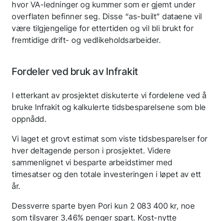
hvor VA-ledninger og kummer som er gjemt under
overflaten befinner seg. Disse “as-built” dataene vil
være tilgjengelige for ettertiden og vil bli brukt for
fremtidige drift- og vedlikeholdsarbeider.
Fordeler ved bruk av Infrakit
I etterkant av prosjektet diskuterte vi fordelene ved å
bruke Infrakit og kalkulerte tidsbesparelsene som ble
oppnådd.
Vi laget et grovt estimat som viste tidsbesparelser for
hver deltagende person i prosjektet. Videre
sammenlignet vi besparte arbeidstimer med
Takk for søknaden din!
timesatser og den totale investeringen i løpet av ett
år.
Du hører snart tilbake
Dessverre sparte byen Pori kun 2 083 400 kr, noe
fra oss.
som tilsvarer 3,46% penger spart. Kost-nytte