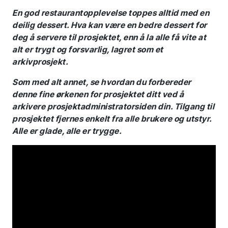
En god restaurantopplevelse toppes alltid med en
deilig dessert. Hva kan være en bedre dessert for
deg å servere til prosjektet, enn å la alle få vite at
alt er trygt og forsvarlig, lagret som et
arkivprosjekt.
Som med alt annet, se hvordan du forbereder
Takk for søknaden
denne fine ørkenen for prosjektet ditt ved å
arkivere prosjektadministratorsiden din. Tilgang til
din! Du hører snart
prosjektet fjernes enkelt fra alle brukere og utstyr.
tilbake fra oss.
Alle er glade, alle er trygge.
Følg oss for siste nytt