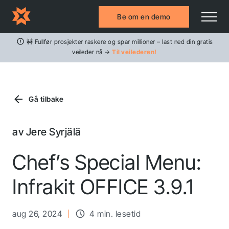
Be om en demo
🚧 Fullfør prosjekter raskere og spar millioner – last ned din gratis
veileder nå →
Til veilederen!
Gå tilbake
av Jere Syrjälä
Chef’s Special Menu:
Infrakit OFFICE 3.9.1
aug 26, 2024
4 min. lesetid